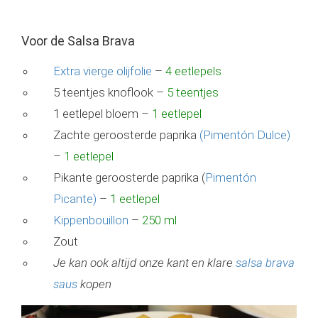
Voor de Salsa Brava
Extra vierge olijfolie
–
4 eetlepels
5 teentjes knoflook –
5 teentjes
1 eetlepel bloem –
1 eetlepel
Zachte geroosterde paprika
(Pimentón Dulce)
–
1 eetlepel
Pikante geroosterde paprika (
Pimentón
Picante)
–
1 eetlepel
Kippenbouillon
–
250 ml
Zout
Je kan ook altijd onze kant en klare
salsa brava
saus
kopen