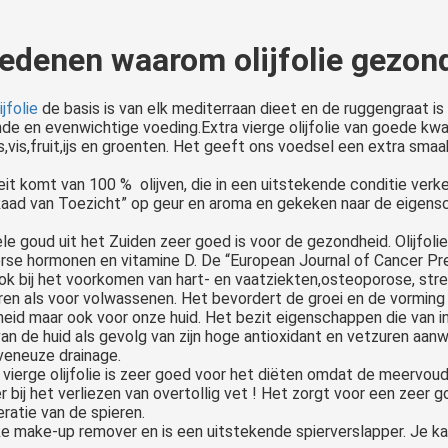
 redenen waarom olijfolie gezond
ijfolie
de basis is van elk mediterraan dieet en de ruggengraat i
 en evenwichtige voeding.Extra vierge olijfolie van goede kwal
vis,fruit,ijs en groenten. Het geeft ons voedsel een extra sma
it komt van 100 % olijven, die in een uitstekende conditie verk
Raad van Toezicht” op geur en aroma en gekeken naar de eigens
e goud uit het Zuiden zeer goed is voor de gezondheid. Olijfoli
verse hormonen en vitamine D. De “European Journal of Cancer P
ook bij het voorkomen van hart- en vaatziekten,osteoporose, stre
nderen als voor volwassenen. Het bevordert de groei en de vormi
dheid maar ook voor onze huid. Het bezit eigenschappen die van i
van de huid als gevolg van zijn hoge antioxidant en vetzuren aa
veneuze drainage.
a vierge olijfolie is zeer goed voor het diëten omdat de meerv
r bij het verliezen van overtollig vet ! Het zorgt voor een zeer 
eratie van de spieren.
ijke make-up remover en is een uitstekende spierverslapper. Je k