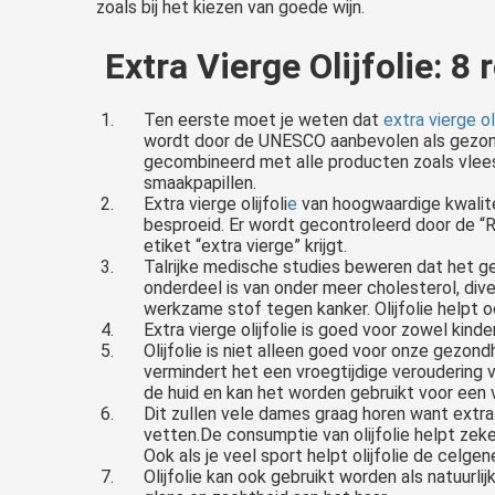
zoals bij het kiezen van goede wijn.
Extra Vierge Olijfolie: 8
Ten eerste moet je weten dat
extra vierge ol
wordt door de UNESCO aanbevolen als gezonde
gecombineerd met alle producten zoals vlees,
smaakpapillen.
Extra vierge olijfoli
e
van hoogwaardige kwalite
besproeid. Er wordt gecontroleerd door de “
etiket “extra vierge” krijgt.
Talrijke medische studies beweren dat het gel
onderdeel is van onder meer cholesterol, di
werkzame stof tegen kanker. Olijfolie helpt 
Extra vierge olijfolie is goed voor zowel ki
Olijfolie is niet alleen goed voor onze gezon
vermindert het een vroegtijdige veroudering 
de huid en kan het worden gebruikt voor een 
Dit zullen vele dames graag horen want extr
vetten.De consumptie van olijfolie helpt zeke
Ook als je veel sport helpt olijfolie de celgen
Olijfolie kan ook gebruikt worden als natuurl