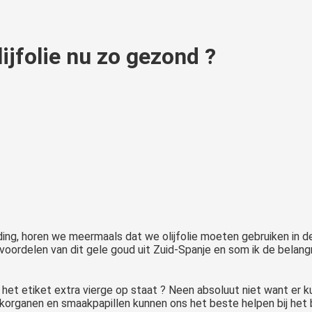
ijfolie nu zo gezond ?
ding, horen we meermaals dat we olijfolie moeten gebruiken in de
oordelen van dit gele goud uit Zuid-Spanje en som ik de belangri
op het etiket extra vierge op staat ? Neen absoluut niet want e
rganen en smaakpapillen kunnen ons het beste helpen bij het bep