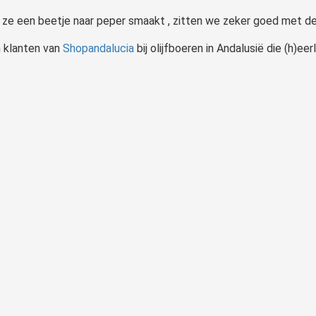
ls ze een beetje naar peper smaakt , zitten we zeker goed met de 
jn klanten van
Shopandalucia
bij olijfboeren in Andalusië die (h)ee