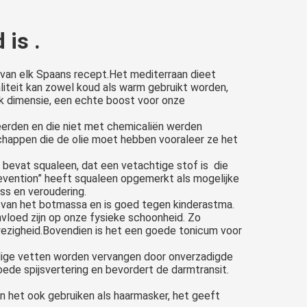
 is .
s van elk Spaans recept.Het mediterraan dieet
iteit kan zowel koud als warm gebruikt worden,
ak dimensie, een echte boost voor onze
eerden en die niet met chemicaliën werden
chappen die de olie moet hebben vooraleer ze het
e bevat squaleen, dat een vetachtige stof is die
revention” heeft squaleen opgemerkt als mogelijke
ss en veroudering.
ng van het botmassa en is goed tegen kinderastma.
nvloed zijn op onze fysieke schoonheid. Zo
nwezigheid.Bovendien is het een goede tonicum voor
oudige vetten worden vervangen door onverzadigde
goede spijsvertering en bevordert de darmtransit.
an het ook gebruiken als haarmasker, het geeft