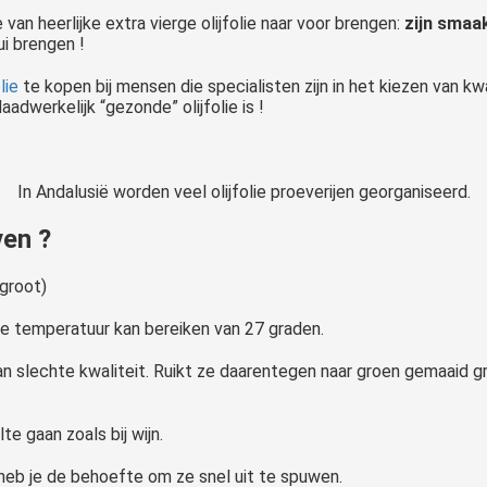
 van heerlijke extra vierge olijfolie naar voor brengen:
zijn smaa
ui brengen !
lie
te kopen bij mensen die specialisten zijn in het kiezen van k
daadwerkelijk “gezonde” olijfolie is !
In Andalusië worden veel olijfolie proeverijen georganiseerd.
ven ?
 groot)
ste temperatuur kan bereiken van 27 graden.
 van slechte kwaliteit. Ruikt ze daarentegen naar groen gemaaid g
e gaan zoals bij wijn.
n heb je de behoefte om ze snel uit te spuwen.