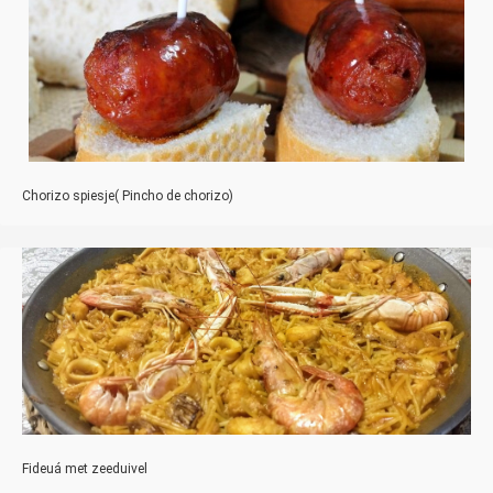
Chorizo spiesje( Pincho de chorizo)
Fideuá met zeeduivel