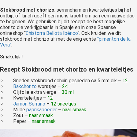
Stokbrood met chorizo
, serranoham en kwarteleitjes bij het
ontbijt of lunch geeft een mens kracht om aan een nieuwe dag
te beginnen. We gebruiken bij dit recept de best mogelijke
chorizo die verkrijgbaar is in Spanje en in onze Spaanse
onlineshop “
Chistorra Bellota Ibérico
“. Ook kruiden we dit
stokbrood met chorizo af met de enig echte
“pimenton de la
Vera”
.
Smakelijk !
Recept Stokbrood met chorizo en kwarteleitjes
Sneden stokbrood schuin gesneden ca 5 mm dik –
12
Bakchorizo
worstjes –
24
Olijfolie extra vierge –
30 ml
Kwarteleitjes –
12
Jamon Serrano
–
12
sneetjes
Milde
paprikapoeder
–
naar smaak
Zout –
naar smaak
Peper –
naar smaak