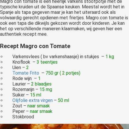
Magro con tomate is een heerlijk varkens stoofpotje met de
typische kruiden uit de Spaanse keuken. Meestal wordt het in
Spanje als tapa gegeven maar je kan het uiteraard ook als
volwaardig gerecht opdienen met frietjes. Magro con tomate is
ook een tapa die dikwijls gekozen wordt door kinderen. Je kan
het op verschillende manieren klaarmaken, wij geven hier een
authentiek recept mee.
Recept Magro con Tomate
Varkensvlees ( bv varkenshaasje) in stukjes –
1 kg
Knoflook –
3 teentjes
Uien –
2
Tomate Frito
–
750 gr ( 2 potjes)
Rode wijn –
1
Laurier –
2 blaadjes
Rozemarijn –
15 mg
Suiker –
15 ml
Olijfolie extra virgen
–
50 ml
Zout –
naar smaak
Peper –
naar smaak
Stokbrood