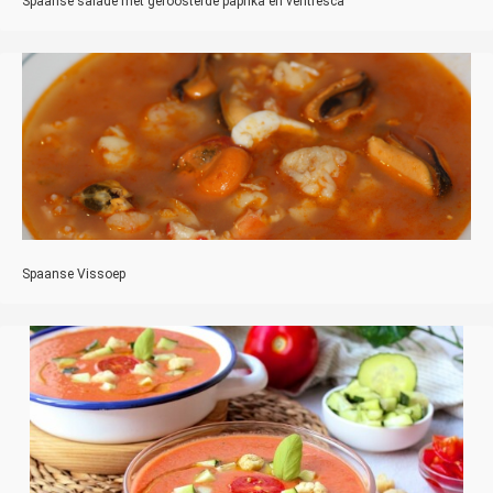
Spaanse salade met geroosterde paprika en ventresca
Spaanse Vissoep