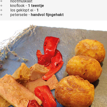
nootmuskaat
knoflook -
1 teentje
los geklopt ei -
1
peterselie -
handvol fijngehakt