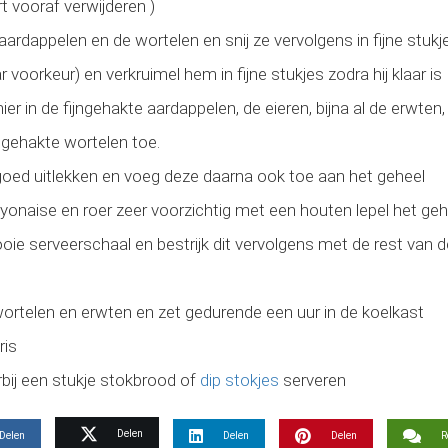
t vooraf verwijderen )
 aardappelen en de wortelen en snij ze vervolgens in fijne stukj
 voorkeur) en verkruimel hem in fijne stukjes zodra hij klaar is
 in de fijngehakte aardappelen, de eieren, bijna al de erwten,
jngehakte wortelen toe.
r goed uitlekken en voeg deze daarna ook toe aan het geheel
onaise en roer zeer voorzichtig met een houten lepel het geh
oie serveerschaal en bestrijk dit vervolgens met de rest van 
ortelen en erwten en zet gedurende een uur in de koelkast
ris
rbij een stukje stokbrood of
dip stokjes
serveren
Delen
Delen
Delen
Delen
R