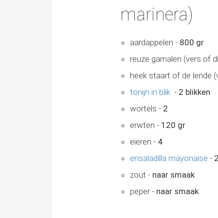
marinera)
aardappelen -
800 gr
reuze garnalen (vers of d
heek staart of de lende (
tonijn in blik
-
2 blikken
wortels -
2
erwten -
120 gr
eieren -
4
ensaladilla mayonaise
-
zout -
naar smaak
peper -
naar smaak