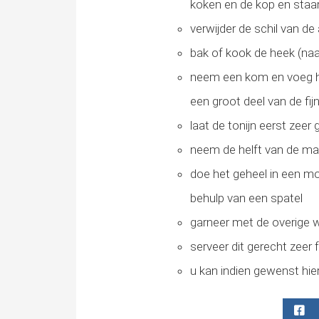
koken en de kop en staar
verwijder de schil van de
bak of kook de heek (naar
neem een kom en voeg hier
een groot deel van de fi
laat de tonijn eerst zee
neem de helft van de may
doe het geheel in een mo
behulp van een spatel
garneer met de overige w
serveer dit gerecht zeer f
u kan indien gewenst hie