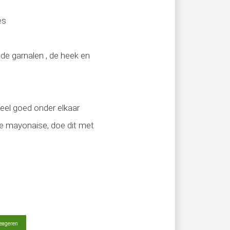
es
 de garnalen , de heek en
eel goed onder elkaar
de mayonaise, doe dit met
eageren