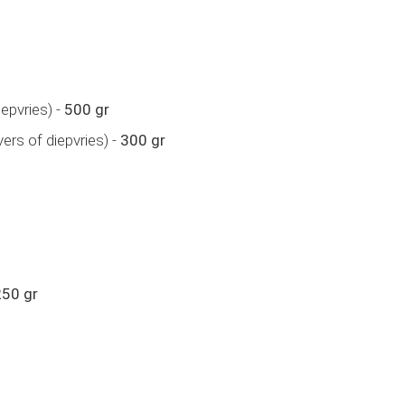
iepvries) -
500 gr
vers of diepvries) -
300 gr
250 gr