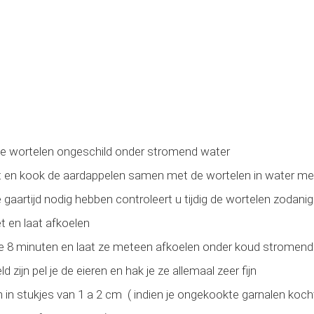
e wortelen ongeschild onder stromend water
 en kook de aardappelen samen met de wortelen in water me
gaartijd nodig hebben controleert u tijdig de wortelen zodani
et en laat afkoelen
e 8 minuten en laat ze meteen afkoelen onder koud stromend
d zijn pel je de eieren en hak je ze allemaal zeer fijn
n in stukjes van 1 a 2 cm ( indien je ongekookte garnalen koc